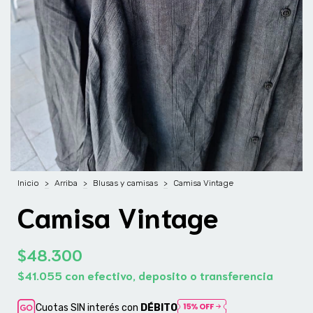
Inicio
>
Arriba
>
Blusas y camisas
>
Camisa Vintage
Camisa Vintage
$48.300
$41.055
con
efectivo, deposito o transferencia
Cuotas SIN interés con
DÉBITO