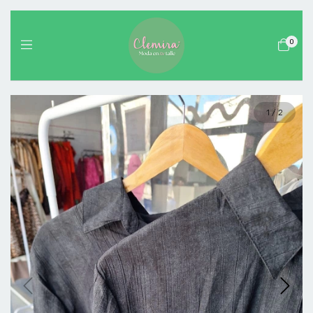
0
1
/
2