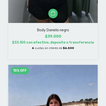
Body Daniela negro
$39.000
$33.150
con
efectivo, deposito o transferencia
6
cuotas sin interés de
$6.500
15
%
OFF