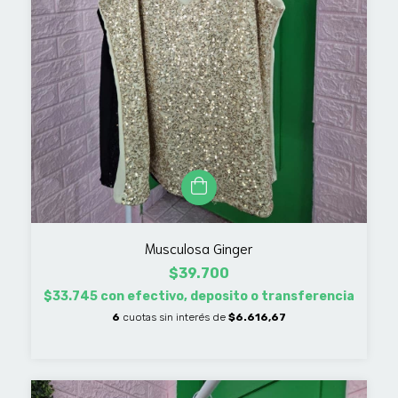
Musculosa Ginger
$39.700
$33.745
con
efectivo, deposito o transferencia
6
cuotas sin interés de
$6.616,67