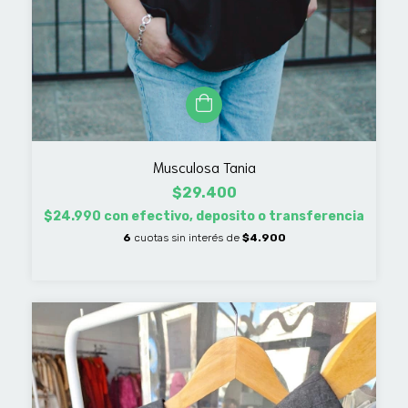
Musculosa Tania
$29.400
$24.990
con
efectivo, deposito o transferencia
6
cuotas sin interés de
$4.900