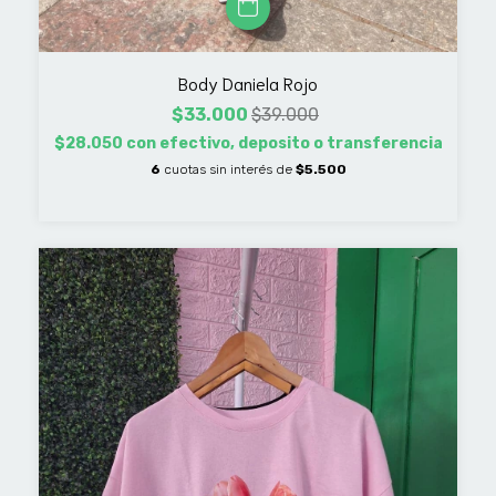
Body Daniela Rojo
$33.000
$39.000
$28.050
con
efectivo, deposito o transferencia
6
cuotas sin interés de
$5.500