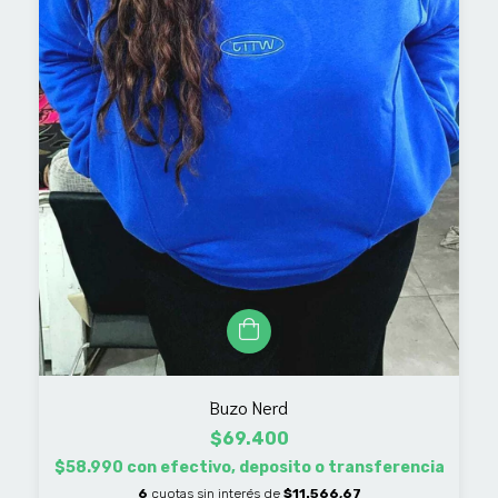
Buzo Nerd
$69.400
$58.990
con
efectivo, deposito o transferencia
6
cuotas sin interés de
$11.566,67