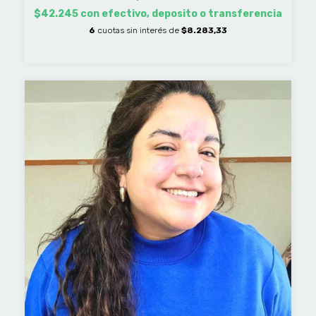
$42.245
con
efectivo, deposito o transferencia
6
cuotas sin interés de
$8.283,33