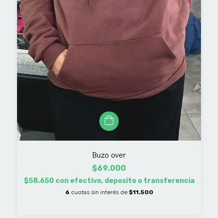
Buzo over
$69.000
$58.650
con
efectivo, deposito o transferencia
6
cuotas sin interés de
$11.500