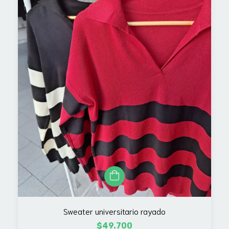
Sweater universitario rayado
$49.700