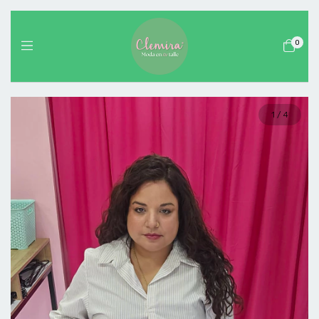
0
1
/
4