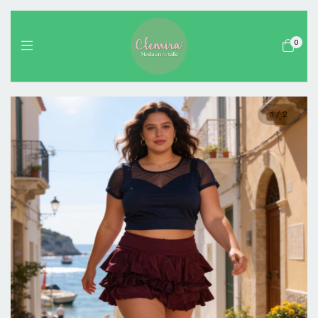
0
1
/
2