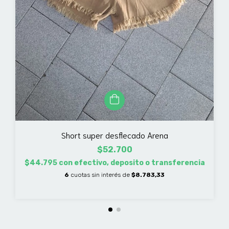
Short super desflecado Arena
$52.700
$44.795
con
efectivo, deposito o transferencia
6
cuotas sin interés de
$8.783,33