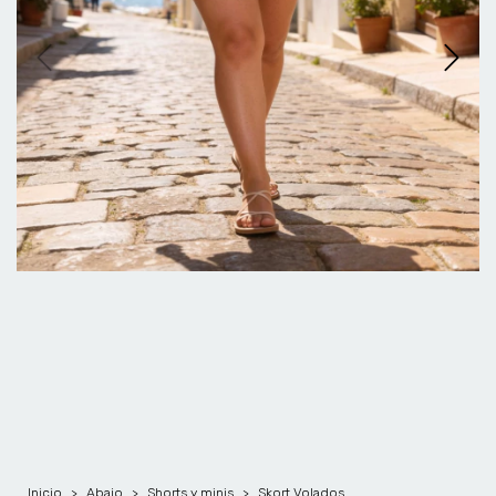
Inicio
>
Abajo
>
Shorts y minis
>
Skort Volados