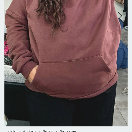
Inicio
>
Abrigos
>
Buzos
>
Buzo over