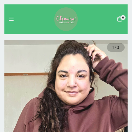
0
1
/
2